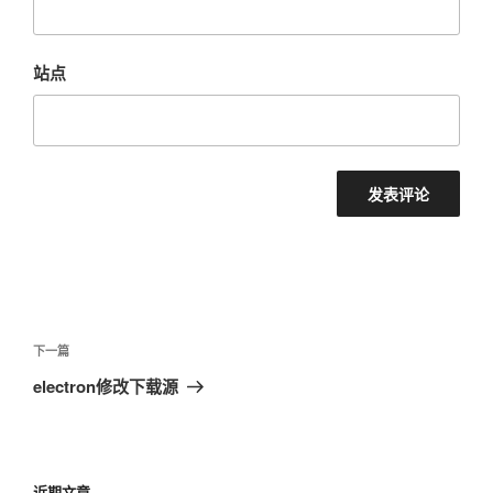
站点
文
章
下
下一篇
导
一
electron修改下载源
航
篇
文
章
近期文章