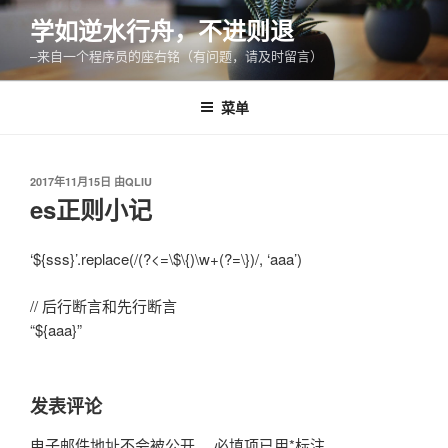
跳
学如逆水行舟，不进则退
至
–来自一个程序员的座右铭（有问题，请及时留言）
内
容
菜单
发
2017年11月15日
由
QLIU
布
es正则小记
于
‘${sss}’.replace(/(?<=\$\{)\w+(?=\})/, ‘aaa’)
// 后行断言和先行断言
“${aaa}”
发表评论
电子邮件地址不会被公开。
必填项已用
*
标注