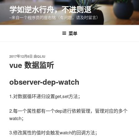
跳
学如逆水行舟，不进则退
至
–来自一个程序员的座右铭（有问题，请及时留言）
内
容
菜单
发
2017年12月8日
由
QLIU
布
vue 数据监听
于
observer-dep-watch
1.对数据循环递归设置get,set方法；
2.每一个属性都有一个dep进行依赖管理，管理对应的多个
watch；
3.修改属性的值时会触发watch的回调方法；