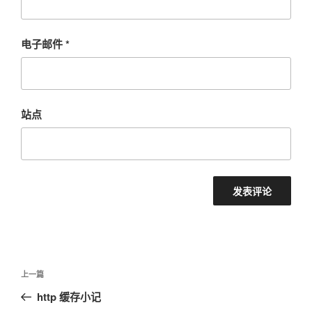
电子邮件
*
站点
文
上
上一篇
章
一
http 缓存小记
导
篇